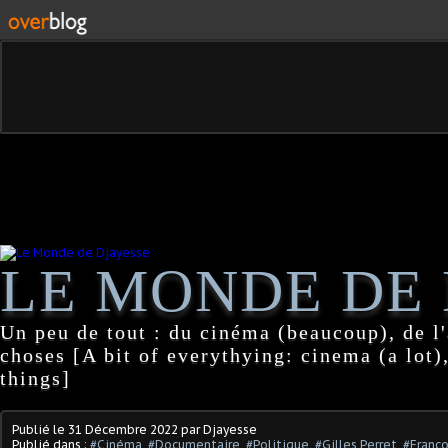
LE MONDE DE 
Un peu de tout : du cinéma (beaucoup), de l'
choses [A bit of everythying: cinema (a lot),
things]
Publié le
31 Décembre 2022
par Djayesse
Publié dans :
#Cinéma
,
#Documentaire
,
#Politique
,
#Gilles Perret
,
#Franço