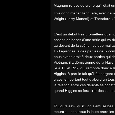
Magnum refuse de croire qu’il était un
Il va donc mener l’enquête, avec deu
Wright (Larry Manetti) et Theodore « 
C’est un début très prometteur que no
posant les bases d’une série qui va d
au devant de la scène : ce duo mal as
150 épisodes, aidés par les deux com
nous avons droit à deux parties qui d
Vietnam, il a démissionné de la Navy 
lie à TC et Rick, qui remonte donc à 
Higgins, à part le fait qu’il fut serge
glace, en portant tout d’abord un toa
la relation entre ces deux-là se cons
quand Higgins se fera tirer dessus et 
Toujours est-il qu’ici, on s’amuse be
meurtre – et surtout la joute entre 