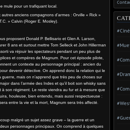
Conta
e mule pour un trafiquant local.
x autres anciens compagnons d’armes : Orville « Rick »
CAT
T.C. » Calvin (Roger E. Mosley).
#Cin
us proposent Donald P. Bellisario et Glen A. Larson,
#Mue
urer 8 ans et surtout mettre Tom Selleck et John Hillerman
sorti va réjouir les spectateurs pendant un peu plus de
plices et compères de Magnum. Pour cet épisode pilote,
#Com
onnent un contexte au personnage principal : ancien du
pour devenir détective. On apprend donc la relation qui le
#Dra
la guerre, mais on n’apprend que très peu de choses sur
nt-major dans l’armée des Indes et qu’il boit son whisky sans
#Com
st à son régiment. Le reste viendra au fur et à mesure que
truira, houleuse, bien entendu, mais aussi respectueuse :
sera entre la vie et la mort, Magnum sera très affecté.
#Wes
#Guer
aucoup malgré un sujet assez grave – la guerre et un
les deux personnages principaux. On comprend à quelques