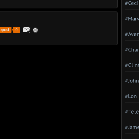
#Ceci
#Marv
epost
0
#Aven
#Char
#Clin
#John
#Lon
#Télé
#Jam