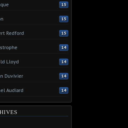
ique
15
on
15
rt Redford
15
strophe
14
ld Lloyd
14
en Duvivier
14
el Audiard
14
HIVES