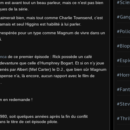
#Scie
est avant tout un beau parleur, mais ce n’est pas bien
ues de la série.
#Gang
on aimerait bien, mais tout comme Charlie Townsend, c’est
jamais et seul Higgins est habilité à lui parler.
#Poli
on inespérée pour un type comme Magnum de vivre dans un
i.
#Biop
anca
de ce premier épisode : Rick possède un café
#Esp
evanture que celle d’Humphrey Bogart. Et si on n’y joue
enés par Albert (Mel Carter) le D.J., que bien sûr Magnum
#Horr
spense n’a, là encore, aucun rapport avec le film de
e…
#Fant
 on en redemande !
#Stev
0, soit quelques années après la fin du conflit
#Thri
s le titre de cet épisode pilote.