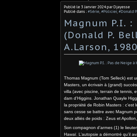
Publié le
3 Janvier 2024
par Djayesse
Publié dans :
#Série
,
#Policier
,
#Donald P.
Magnum P.I. :
(Donald P. Bel
A.Larson, 1980
Thomas Magnum (Tom Selleck) est un dé
Masters, un écrivain à (grand) succès 
villa (avec piscine, terrain de tennis, 
dam d’Higgins. Jonathan Quayle Higgi
la propriété de Robin Masters : c’est lu
sans cesse se battre avec Magnum pour
deux alliés de poids : Zeus et Apollo
Son compagnon d’armes (1) le lieuten
Hawaï. L’autopsie a démontré qu’il av