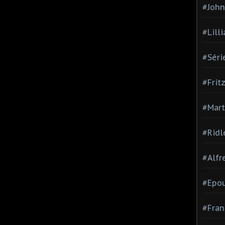
#Joh
#Lill
#Séri
#Frit
#Mart
#Ridl
#Alfr
#Epo
#Fran