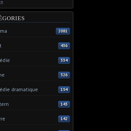
ct
ÉGORIES
éma
2081
t
436
édie
334
me
326
édie dramatique
154
tern
143
re
142