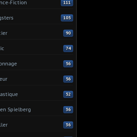
nce-Fiction
111
sters
105
cier
90
ic
74
ionnage
56
eur
56
astique
52
en Spielberg
36
ller
36