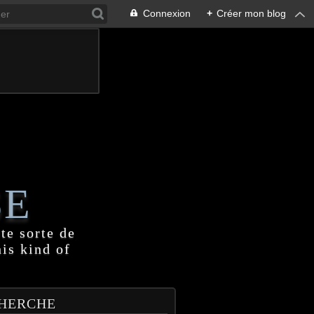
Connexion
+
Créer mon blog
SE
te sorte de
his kind of
HERCHE