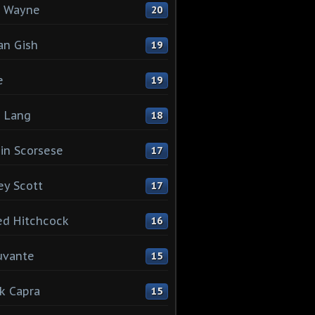
n Wayne
20
ian Gish
19
e
19
z Lang
18
in Scorsese
17
ey Scott
17
ed Hitchcock
16
uvante
15
k Capra
15