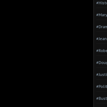
#Hist
#Mary
#Dram
#Jean
#Robe
#Doug
#Just
#Poli
#Bust