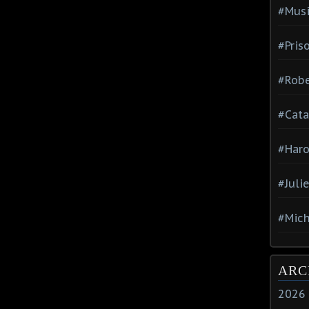
#Mus
#Pris
#Robe
#Cata
#Haro
#Juli
#Mich
ARC
2026