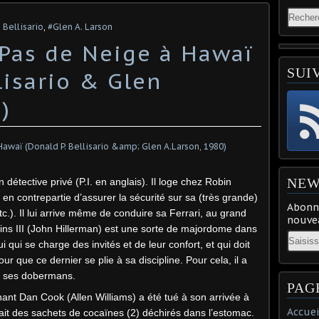
 Bellisario
,
#Glen A. Larson
 Pas de Neige à Hawaï
SUI
lisario & Glen
)
NEW
tective privé (P.I. en anglais). Il loge chez Robin
en contrepartie d’assurer la sécurité sur sa (très grande)
Abonne
etc.). Il lui arrive même de conduire sa Ferrari, au grand
nouvea
ns III (John Hillerman) est une sorte de majordome dans
Email
i qui se charge des invités et de leur confort, et qui doit
 que ce dernier se plie à sa discipline. Pour cela, il a
n, ses dobermans.
PAG
ant Dan Cook (Allen Williams) a été tué à son arrivée à
Accuei
ait des sachets de cocaïnes (2) déchirés dans l’estomac.