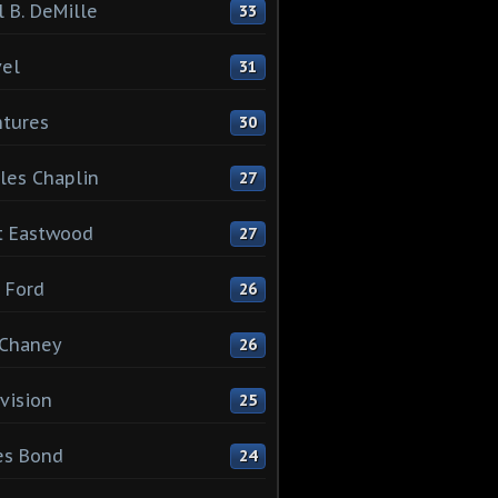
l B. DeMille
33
el
31
tures
30
les Chaplin
27
t Eastwood
27
 Ford
26
 Chaney
26
vision
25
es Bond
24