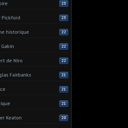
oire
23
 Pickford
23
e historique
22
 Gabin
22
rt de Niro
22
las Fairbanks
21
ice
21
tique
21
er Keaton
20