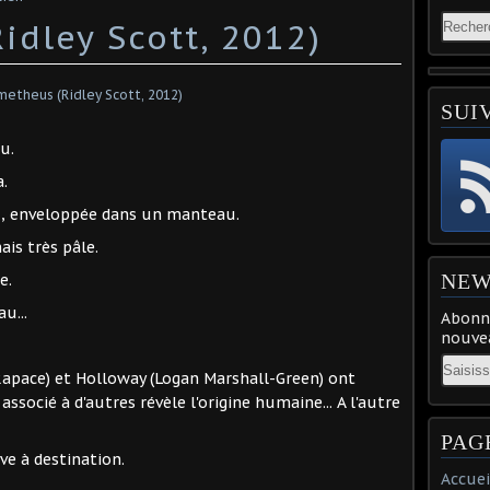
idley Scott, 2012)
SUI
u.
a.
au, enveloppée dans un manteau.
is très pâle.
NEW
e.
u...
Abonne
nouvea
Email
apace) et Holloway (Logan Marshall-Green) ont
ssocié à d'autres révèle l'origine humaine... A l'autre
PAG
ve à destination.
Accuei