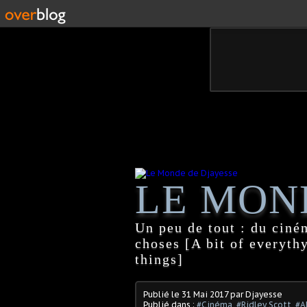
LE MON
Un peu de tout : du ciném
choses [A bit of everythy
things]
Publié le
31 Mai 2017
par Djayesse
Publié dans :
#Cinéma
,
#Ridley Scott
,
#A