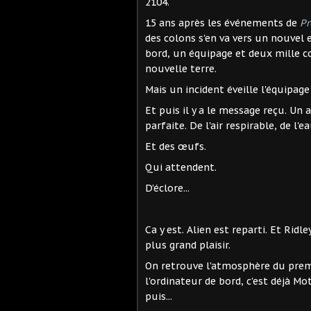
2104.
15 ans après les événements de
P
des colons s'en va vers un nouvel e
bord, un équipage et deux mille c
nouvelle terre.
Mais un incident éveille l'équipage
Et puis il y a le message reçu. Un
parfaite. De l'air respirable, de l'
Et des œufs.
Qui attendent.
D'éclore...
Ca y est. Alien est reparti. Et Ri
plus grand plaisir.
On retrouve l'atmosphère du prem
l'ordinateur de bord, c'est déjà Mo
puis...