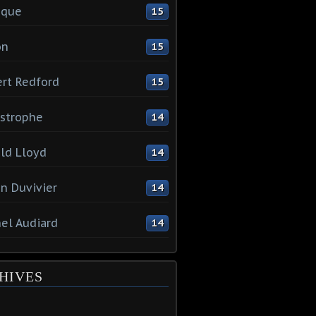
ique
15
on
15
rt Redford
15
strophe
14
ld Lloyd
14
en Duvivier
14
el Audiard
14
HIVES