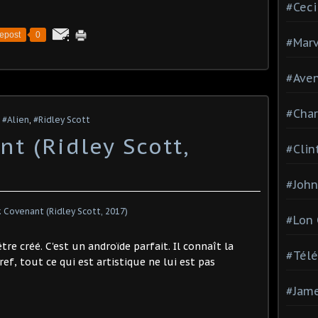
#Ceci
epost
0
#Marv
#Aven
#Char
,
#Alien
,
#Ridley Scott
nt (Ridley Scott,
#Clin
#John
#Lon
tre créé. C'est un androïde parfait. Il connaît la
#Télé
ref, tout ce qui est artistique ne lui est pas
#Jam