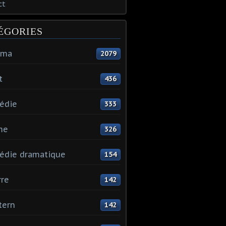
ct
ÉGORIES
éma
2079
t
436
édie
333
me
326
édie dramatique
154
re
142
tern
142