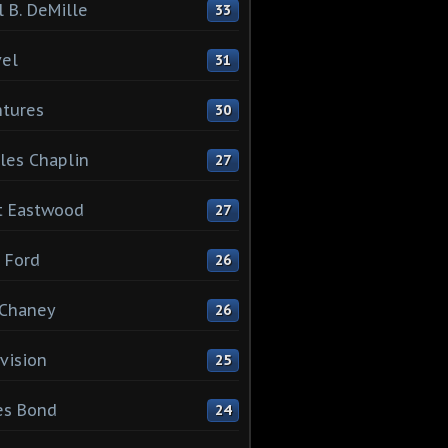
l B. DeMille
33
el
31
tures
30
les Chaplin
27
t Eastwood
27
 Ford
26
 Chaney
26
vision
25
es Bond
24