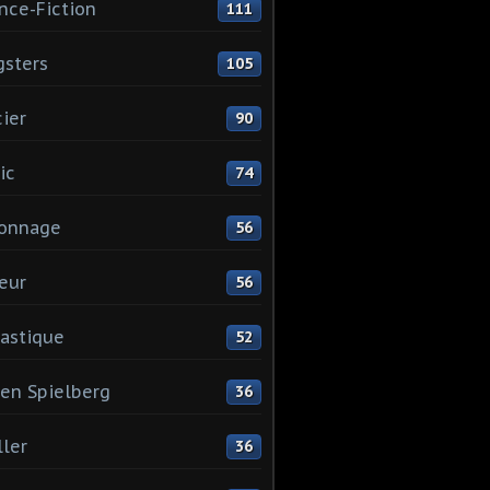
nce-Fiction
111
sters
105
cier
90
ic
74
ionnage
56
eur
56
astique
52
en Spielberg
36
ller
36