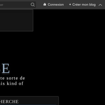
Connexion
+
Créer mon blog
SE
te sorte de
his kind of
HERCHE