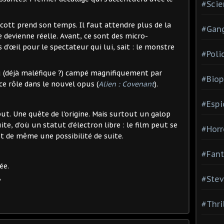
#Scie
ott prend son temps. Il faut attendre plus de la
#Gang
 devienne réelle. Avant, ce sont des micro-
 d'œil pour le spectateur qui lui, sait : le monstre
#Poli
 (déjà maléfique ?) campé magnifiquement par
#Biop
ce rôle dans le nouvel opus (
Alien : Covenant
).
#Esp
ut. Une quête de l'origine. Mais surtout un galop
uite, d'où un statut d'électron libre : le film peut se
#Horr
ut de même une possibilité de suite.
#Fant
ée.
#Stev
?
#Thri