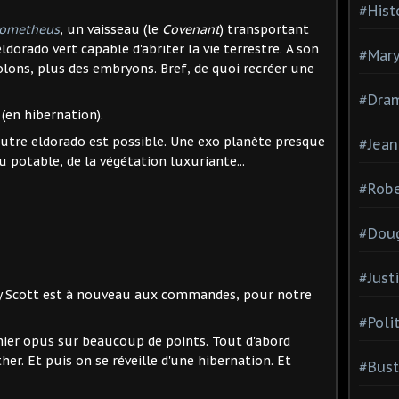
#Hist
rometheus
, un vaisseau (le
Covenant
) transportant
ldorado vert capable d'abriter la vie terrestre. A son
#Mary
olons, plus des embryons. Bref, de quoi recréer une
#Dram
 (en hibernation).
 autre eldorado est possible. Une exo planète presque
#Jean
eau potable, de la végétation luxuriante...
#Robe
#Doug
#Just
dley Scott est à nouveau aux commandes, pour notre
#Poli
ier opus sur beaucoup de points. Tout d'abord
ther. Et puis on se réveille d'une hibernation. Et
#Bust