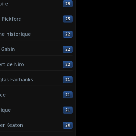
oire
23
 Pickford
23
e historique
22
 Gabin
22
rt de Niro
22
las Fairbanks
21
ice
21
tique
21
er Keaton
20