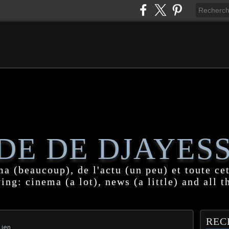
DE DE DJAYES
a (beaucoup), de l'actu (un peu) et toute cet
ing: cinema (a lot), news (a little) and all t
REC
lien