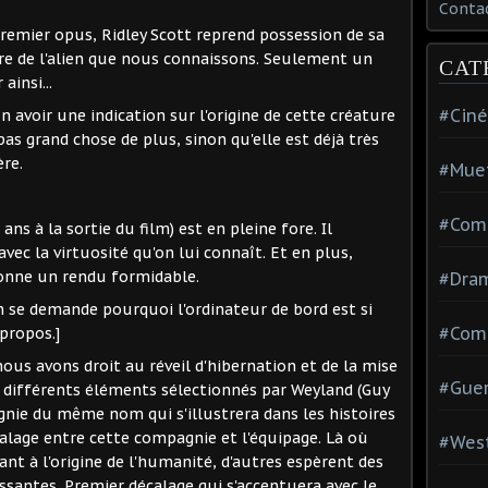
Conta
premier opus, Ridley Scott reprend possession de sa
core de l'alien que nous connaissons. Seulement un
CAT
ainsi...
#Cin
n avoir une indication sur l'origine de cette créature
pas grand chose de plus, sinon qu'elle est déjà très
re.
#Mue
#Com
ns à la sortie du film) est en pleine fore. Il
ec la virtuosité qu'on lui connaît. Et en plus,
donne un rendu formidable.
#Dra
n se demande pourquoi l'ordinateur de bord est si
#Com
 propos.]
us avons droit au réveil d'hibernation et de la mise
#Guer
 différents éléments sélectionnés par Weyland (Guy
gnie du même nom qui s'illustrera dans les histoires
écalage entre cette compagnie et l'équipage. Là où
#Wes
nt à l'origine de l'humanité, d'autres espèrent des
antes. Premier décalage qui s'accentuera avec le