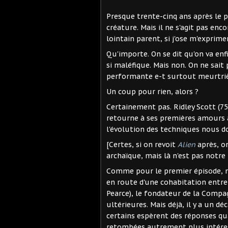
Presque trente-cinq ans après le 
créature. Mais il ne s'agit pas en
lointain parent, si j'ose m'exprimer 
Qu'importe. On se dit qu'on va enfi
si maléfique. Mais non. On ne sait 
performante e-t surtout meurtriè
Un coup pour rien, alors ?
Certainement pas. Ridley Scott (75 a
retourne à ses premières amours av
l'évolution des techniques nous 
[Certes, si on revoit
Alien
après, o
archaïque, mais là n'est pas notre
Comme pour le premier épisode, no
en route d'une cohabitation entre
Pearce), le fondateur de la Compa
ultérieures. Mais déjà, il y a un d
certains espèrent des réponses qua
retombées autrement plus intéress