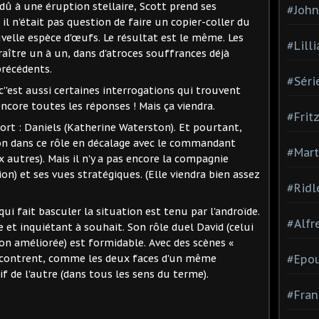
dû à une éruption stellaire, Scott prend ses
#Joh
n'était pas question de faire un copier-coller du
uvelle espèce d'œufs. Le résultat est le même. Les
#Lill
aître un à un, dans d'atroces souffrances déjà
précédents.
#Séri
c''est aussi certaines interrogations qui trouvent
encore toutes les réponses ! Mais ça viendra.
#Frit
ort : Daniels (Katherine Waterston). Et pourtant,
 bon dans ce rôle en décalage avec le commandant
#Mart
 autres). Mais il n'y a pas encore la compagnie
ion) et ses vues stratégiques. (Elle viendra bien assez
#Ridl
 qui fait basculer la situation est tenu par l'androïde.
#Alfr
et inquiétant à souhait. Son rôle duel David (celui
on améliorée) est formidable. Avec des scènes «
ncontrent, comme les deux faces d'un même
#Epo
f de l'autre (dans tous les sens du terme).
#Fran