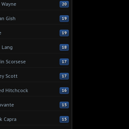
n Wayne
20
ian Gish
19
e
19
z Lang
18
in Scorsese
17
ey Scott
17
ed Hitchcock
16
uvante
15
k Capra
15