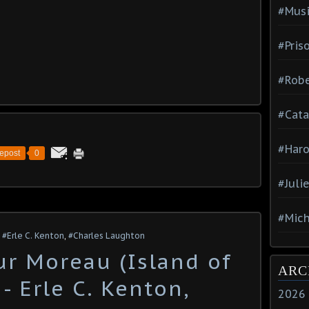
#Mus
#Pris
#Robe
#Cata
#Haro
epost
0
#Juli
#Mich
,
#Erle C. Kenton
,
#Charles Laughton
ur Moreau (Island of
ARC
 - Erle C. Kenton,
2026