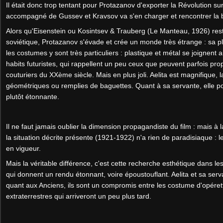
Il était donc trop tentant pour Protazanov d'exporter la Révolution sur
accompagné de Gussev et Kravsov va s'en charger et rencontrer la be
Alors qu'Eisenstein ou Kosintsev & Trauberg (Le Manteau, 1926) res
soviétique, Protazanov s'évade et crée un monde très étrange : sa p
les costumes y sont très particuliers : plastique et métal se joignent 
habits futuristes, qui rappellent un peu ceux que peuvent parfois pro
couturiers du XXème siècle. Mais en plus joli. Aelita est magnifique, l
géométriques ou remplies de baguettes. Quant à sa servante, elle po
plutôt étonnante.
Il ne faut jamais oublier la dimension propagandiste du film : mais à l
la situation décrite présente (1921-1922) n'a rien de paradisiaque : l
en vigueur.
Mais la véritable différence, c'est cette recherche esthétique dans l
qui donnent un rendu étonnant, voire époustouflant. Aelita et sa ser
quant aux Anciens, ils sont un compromis entre les costume d'opérett
extraterrestres qui arriveront un peu plus tard.