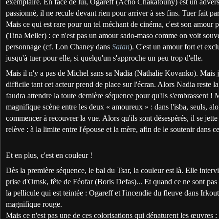
exemplaire. En face de lui, Ogareff (Acho Chakatouny) est un adversai
passionné, il ne recule devant rien pour arriver à ses fins. Tuer fait p
Mais ce qui est rare pour un tel méchant de cinéma, c'est son amour 
(Tina Meller) : ce n'est pas un amour sado-maso comme on voit souvent
personnage (cf. Lon Chaney dans
Satan
). C'est un amour fort et exclu
jusqu'à tuer pour elle, si quelqu'un s'approche un peu trop d'elle.
Mais il n'y a pas de Michel sans sa Nadia (Nathalie Kovanko). Mais 
difficile tant cet acteur prend de place sur l'écran. Alors Nadia reste l
faudra attendre la toute dernière séquence pour qu'ils s'embrassent ! M
magnifique scène entre les deux « amoureux » : dans l'isba, seuls, al
commencer à recouvrer la vue. Alors qu'ils sont désespérés, il se jette
relève : à la limite entre l'épouse et la mère, afin de le soutenir dans c
Et en plus, c'est en couleur !
Dès la première séquence, le bal du Tsar, la couleur est là. Elle interv
prise d'Omsk, fête de Féofar (Boris Defas)... Et quand ce ne sont pas d
la pellicule qui est teintée : Ogareff et l'incendie du fleuve dans Irko
magnifique rouge.
Mais ce n'est pas une de ces colorisations qui dénaturent les œuvres :