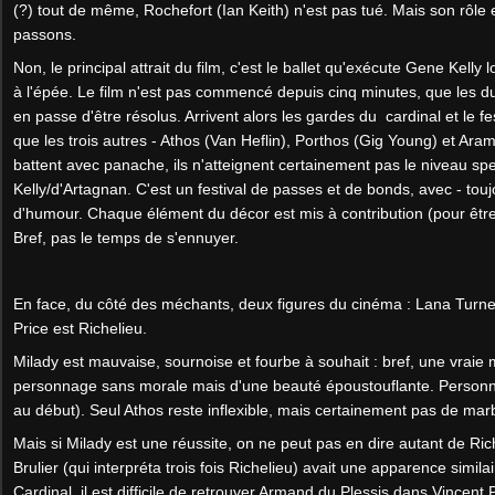
(?) tout de même, Rochefort (Ian Keith) n'est pas tué. Mais son rôle 
passons.
Non, le principal attrait du film, c'est le ballet qu'exécute Gene Kell
à l'épée. Le film n'est pas commencé depuis cinq minutes, que les 
en passe d'être résolus. Arrivent alors les gardes du cardinal et le f
que les trois autres - Athos (Van Heflin), Porthos (Gig Young) et Ara
battent avec panache, ils n'atteignent certainement pas le niveau s
Kelly/d'Artagnan. C'est un festival de passes et de bonds, avec - touj
d'humour. Chaque élément du décor est mis à contribution (pour être j
Bref, pas le temps de s'ennuyer.
En face, du côté des méchants, deux figures du cinéma : Lana Turner
Price est Richelieu.
Milady est mauvaise, sournoise et fourbe à souhait : bref, une vraie 
personnage sans morale mais d'une beauté époustouflante. Personne
au début). Seul Athos reste inflexible, mais certainement pas de marb
Mais si Milady est une réussite, on ne peut pas en dire autant de Ric
Brulier (qui interpréta trois fois Richelieu) avait une apparence simila
Cardinal, il est difficile de retrouver Armand du Plessis dans Vincent P