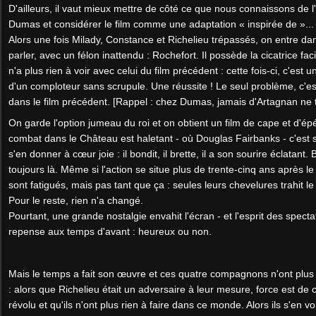
D'ailleurs, il vaut mieux mettre de côté ce que nous connaissons de 
Dumas et considérer le film comme une adaptation « inspirée de »...
Alors une fois Milady, Constance et Richelieu trépassés, on entre dan
parler, avec un félon inattendu : Rochefort. Il possède la cicatrice fac
n'a plus rien à voir avec celui du film précédent : cette fois-ci, c'est 
d'un comploteur sans scrupule. Une réussite ! Le seul problème, c'est
dans le film précédent. [Rappel : chez Dumas, jamais d'Artagnan ne t
On garde l'option jumeau du roi et on obtient un film de cape et d'ép
combat dans le Château est haletant - où Douglas Fairbanks - c'est 
s'en donner à cœur joie : il bondit, il brette, il a son sourire éclatant
toujours là. Même si l'action se situe plus de trente-cinq ans après le
sont fatigués, mais pas tant que ça : seules leurs chevelures trahit 
Pour le reste, rien n'a changé.
Pourtant, une grande nostalgie envahit l'écran - et l'esprit des spec
repense aux temps d'avant : heureux ou non.
Mais le temps a fait son œuvre et ces quatre compagnons n'ont plus
: alors que Richelieu était un adversaire à leur mesure, force est de
révolu et qu'ils n'ont plus rien à faire dans ce monde. Alors ils s'en v