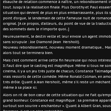
ébauche de relation commence à naître, un rebondissement in
tout. Jusqu'à la réalisation finale. Plus Dorothy et Paul essaien
situation qui devient de plus en plus embarrassante, plus ils s
point d'orgue, le lendemain de cette fameuse nuit de romance 
original. [A ce propos, d'ailleurs, du point de vue de la traducti
des sommets dans le n'importe quoi...]
Heureusement, le destin veille et leur envoie un agent immobil
sans scrupule : Joe Diamond (Jean Hersholt).
Nouveau rebondissement, nouveau moment dramatique... Mais
alors tout se terminera bien.
Mais c'est comment arrive cette fin heureuse qui nous intéress
Il faut dire que le casting est magnifique. Même si tous ne son
cinéma, il y a un jeu très juste de chacun, Constance Talmadge
vrais ressorts de cette comédie. Même Ronald Colman, en amou
très drôle. Quant à Jean Hersholt, même s'il reste un méchant 
même à sa place ici.
Alors on rit de bon cœur de cette situation qui ne fait qu'emp
grand bonheur. Constance est magnifique : sa première apparit
surtout son sourire « enchanteur ». Quant à Albert Gran, sous