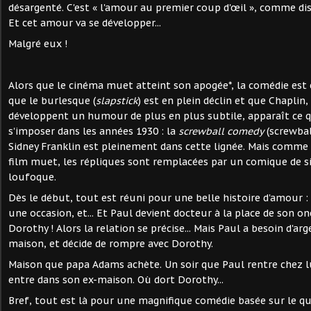
désargenté. C'est « l'amour au premier coup d'œil », comme di
Et cet amour va se développer...
Malgré eux !
Alors que le cinéma muet atteint son apogée*, la comédie est e
que le burlesque (
slapstick
) est en plein déclin et que Chaplin,
développent un humour de plus en plus subtile, apparaît ce q
s'imposer dans les années 1930 : la
screwball comedy
(screwball
Sidney Franklin est pleinement dans cette lignée. Mais com
film muet, les répliques sont remplacées par un comique de s
loufoque.
Dès le début, tout est réuni pour une belle histoire d'amour :
une occasion, et... Et Paul devient docteur à la place de son onc
Dorothy ! Alors la relation se précise... Mais Paul a besoin d'arg
maison, et décide de rompre avec Dorothy.
Maison que papa Adams achète. Un soir que Paul rentre chez lui
entre dans son ex-maison. Où dort Dorothy...
Bref, tout est là pour une magnifique comédie basée sur le qu