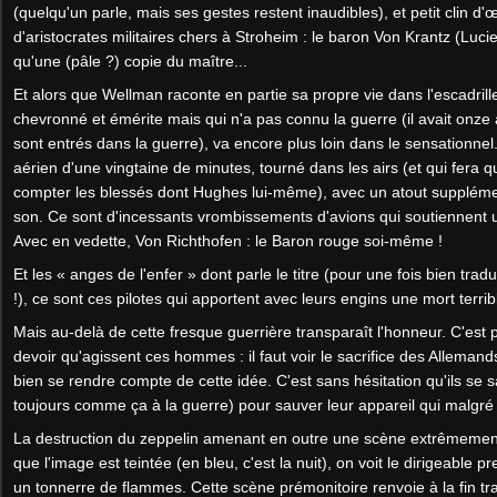
(quelqu'un parle, mais ses gestes restent inaudibles), et petit clin d
d'aristocrates militaires chers à Stroheim : le baron Von Krantz (Lucie
qu'une (pâle ?) copie du maître...
Et alors que Wellman raconte en partie sa propre vie dans l'escadrill
chevronné et émérite mais qui n'a pas connu la guerre (il avait onze
sont entrés dans la guerre), va encore plus loin dans le sensationnel.
aérien d'une vingtaine de minutes, tourné dans les airs (et qui fera q
compter les blessés dont Hughes lui-même), avec un atout supplémen
son. Ce sont d'incessants vrombissements d'avions qui soutiennent 
Avec en vedette, Von Richthofen : le Baron rouge soi-même !
Et les « anges de l'enfer » dont parle le titre (pour une fois bien trad
!), ce sont ces pilotes qui apportent avec leurs engins une mort terribl
Mais au-delà de cette fresque guerrière transparaît l'honneur. C'est 
devoir qu'agissent ces hommes : il faut voir le sacrifice des Alleman
bien se rendre compte de cette idée. C'est sans hésitation qu'ils se sac
toujours comme ça à la guerre) pour sauver leur appareil qui malgré t
La destruction du zeppelin amenant en outre une scène extrêmement
que l'image est teintée (en bleu, c'est la nuit), on voit le dirigeable 
un tonnerre de flammes. Cette scène prémonitoire renvoie à la fin t