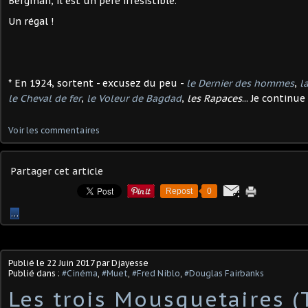
Bergman, il est un père irrésistible.
Un régal !
* En 1924, sortent - excusez du peu -
le Dernier des hommes
,
l
le Cheval de fer
,
le Voleur de Bagdad
,
les Rapaces
... Je continue
Voir les commentaires
Partager cet article
Repost
0
…
Publié le
22 Juin 2017
par Djayesse
Publié dans :
#Cinéma
,
#Muet
,
#Fred Niblo
,
#Douglas Fairbanks
Les trois Mousquetaires (