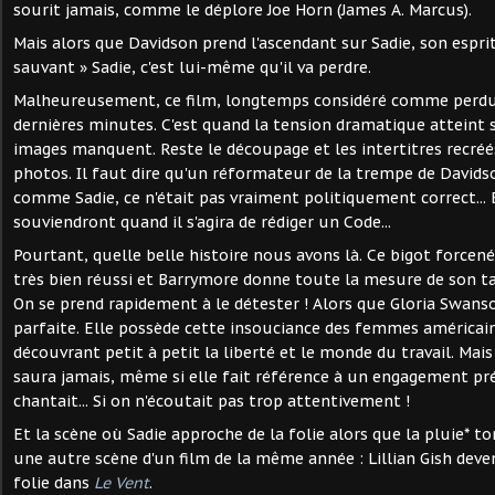
sourit jamais, comme le déplore Joe Horn (James A. Marcus).
Mais alors que Davidson prend l'ascendant sur Sadie, son esprit 
sauvant » Sadie, c'est lui-même qu'il va perdre.
Malheureusement, ce film, longtemps considéré comme perdu
dernières minutes. C'est quand la tension dramatique atteint 
images manquent. Reste le découpage et les intertitres recréés
photos. Il faut dire qu'un réformateur de la trempe de Davidso
comme Sadie, ce n'était pas vraiment politiquement correct... E
souviendront quand il s'agira de rédiger un Code...
Pourtant, quelle belle histoire nous avons là. Ce bigot force
très bien réussi et Barrymore donne toute la mesure de son tal
On se prend rapidement à le détester ! Alors que Gloria Swans
parfaite. Elle possède cette insouciance des femmes américai
découvrant petit à petit la liberté et le monde du travail. Mais 
saura jamais, même si elle fait référence à un engagement pr
chantait... Si on n'écoutait pas trop attentivement !
Et la scène où Sadie approche de la folie alors que la pluie* 
une autre scène d'un film de la même année : Lillian Gish dev
folie dans
Le Vent
.