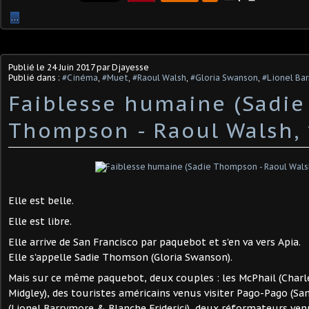
…
Publié le
24 Juin 2017
par Djayesse
Publié dans :
#Cinéma
,
#Muet
,
#Raoul Walsh
,
#Gloria Swanson
,
#Lionel Ba
Faiblesse humaine (Sadie
Thompson - Raoul Walsh, 
Elle est belle.
Elle est libre.
Elle arrive de San Francisco par paquebot et s'en va vers Apia.
Elle s'appelle Sadie Thomson (Gloria Swanson).
Mais sur ce même paquebot, deux couples : les McPhail (Charl
Midgley), des touristes américains venus visiter Pago-Pago (Sa
(Lionel Barrymore & Blanche Friderici), deux réformateurs venu