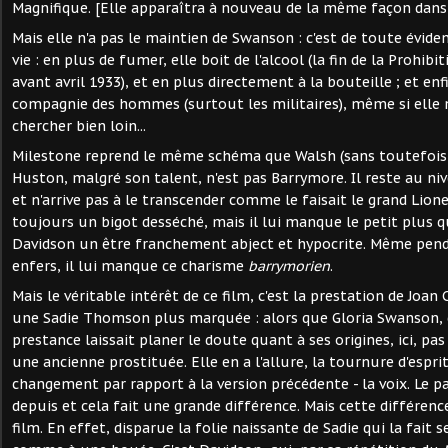
Magnifique. [Elle apparaîtra à nouveau de la même façon dans 
Mais elle n'a pas le maintien de Swanson : c'est de toute évide
vie : en plus de fumer, elle boit de l'alcool (la fin de la Prohibi
avant avril 1933), et en plus directement à la bouteille ; et enf
compagnie des hommes (surtout les militaires), même si elle n
chercher bien loin...
Milestone reprend le même schéma que Walsh (sans toutefois 
Huston, malgré son talent, n'est pas Barrymore. Il reste au n
et n'arrive pas à le transcender comme le faisait le grand Lion
toujours un bigot desséché, mais il lui manque le petit plus q
Davidson un être franchement abject et hypocrite. Même pen
enfers, il lui manque ce charisme
barrymorien
.
Mais le véritable intérêt de ce film, c'est la prestation de Joa
une Sadie Thomson plus marquée : alors que Gloria Swanson, d
prestance laissait planer le doute quant à ses origines, ici, pas
une ancienne prostituée. Elle en a l'allure, la tournure d'espri
changement par rapport à la version précédente - la voix. Le par
depuis et cela fait une grande différence. Mais cette différenc
film. En effet, disparue la folie naissante de Sadie qui la fait 