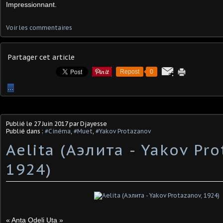
Impressionnant.
Voir les commentaires
Partager cet article
Repost
0
…
Publié le
27 Juin 2017
par Djayesse
Publié dans :
#Cinéma
,
#Muet
,
#Yakov Protazanov
Aelita (Аэлита - Yakov Pro
1924)
« Anta Odeli Uta »