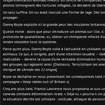
l’expérimentation animale investit un centre de chimpanzés. Ap
photos témoignant des tortures infligées, ils décident de libér
Un seul suffira. On lui avait inoculé une forme de rage. Dès lors
propager.
Danny Boyle exploite ici la grande peur des insulaires britanniq
Quelle ironie : alors que pour introduire un animal sur l’Ile, i
protocole de quarantaine, ici, libérer un chimpanzé infecté d’un
rendre obsolète tout le système.
Parce qu’en plus, Danny Boyle colle à l’actualité en utilisan
animaux. Ce qui, à l’origine, part d’une intention louable – li
maltraités – devient la cause d’une véritable élimination humai
des groupes qui agissent ainsi. [D’ailleurs, Terry Gilliam les ava
intrigue de
L’Armée des 12 singes
]
Boyle se déchaîne en nous présentant les conséquences tant re
campagne « Keep rabies out of Britain »).
Cinq ans plus tard, Francis Lawrence nous proposera
Je suis u
canevas similaire d’élimination virale. « Déjà vu » pourra-t-on 
la situation décrite est similaire : solitude, attaque de person