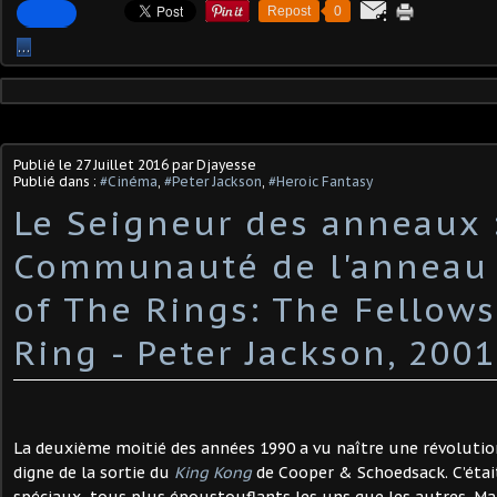
Repost
0
…
Publié le
27 Juillet 2016
par Djayesse
Publié dans :
#Cinéma
,
#Peter Jackson
,
#Heroic Fantasy
Le Seigneur des anneaux 
Communauté de l'anneau 
of The Rings: The Fellows
Ring - Peter Jackson, 2001
La deuxième moitié des années 1990 a vu naître une révolut
digne de la sortie du
King Kong
de Cooper & Schoedsack. C’étai
spéciaux, tous plus époustouflants les uns que les autres. Mai