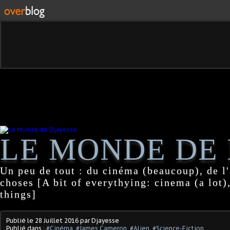
LE MONDE DE 
Un peu de tout : du cinéma (beaucoup), de l'
choses [A bit of everythying: cinema (a lot),
things]
Publié le
28 Juillet 2016
par Djayesse
Publié dans :
#Cinéma
,
#James Cameron
,
#Alien
,
#Science-Fiction