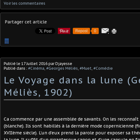
Voir les commentaires
Partager cet article
Repost
0
…
Publié le
17 Juillet 2016
par Djayesse
Publié dans :
#Cinéma
,
#Georges Méliès
,
#Muet
,
#Comédie
Le Voyage dans la lune (
Méliès, 1902)
Ca commence par une assemblée de savants. On les reconnaît 
(blanche). Ils sont habillés à la dernière mode copernicienne 
XVIIème siècle). L’un d’eux prend la parole pour exposer sa thé
la lune. Il suffit d’un gigantesque canon et d’une capsule en 