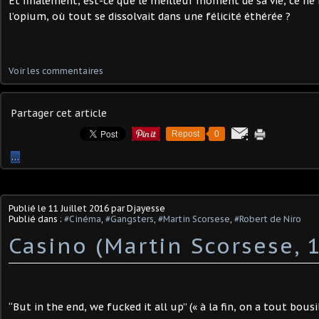
Et finalement, est-ce que le meilleur moment de sa vie, ce ne 
l’opium, où tout se dissolvait dans une félicité éthérée ?
Voir les commentaires
Partager cet article
Repost
0
…
Publié le
11 Juillet 2016
par Djayesse
Publié dans :
#Cinéma
,
#Gangsters
,
#Martin Scorsese
,
#Robert de Niro
Casino (Martin Scorsese, 
“But in the end, we fucked it all up” (« à la fin, on a tout bousi