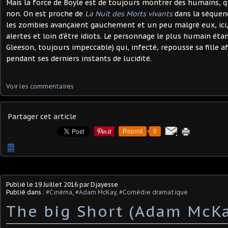
Mais la force de Boyle est de toujours montrer des humains, qu
non. On est proche de
La Nuit des Morts vivants
dans la séquenc
les zombies avançaient gauchement et un peu malgré eux, ici,
alertes et loin d’être idiots. Le personnage le plus humain éta
Gleeson, toujours impeccable) qui, infecté, repousse sa fille af
pendant ses derniers instants de lucidité.
Voir les commentaires
Partager cet article
Repost
0
…
Publié le
19 Juillet 2016
par Djayesse
Publié dans :
#Cinéma
,
#Adam McKay
,
#Comédie dramatique
The big Short (Adam McKa