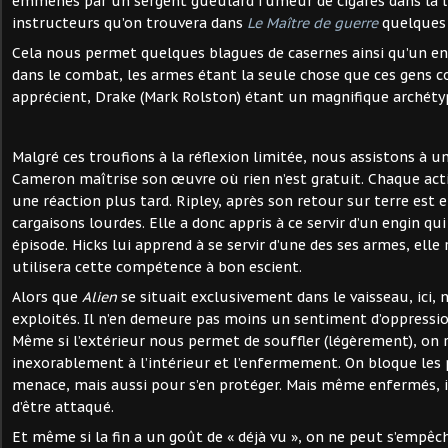
emmenés par un sergent gueulard fumeur de cigares dans la l
instructeurs qu’on trouvera dans
Le Maître de guerre
quelques 
Cela nous permet quelques blagues de casernes ainsi qu’un e
dans le combat, les armes étant la seule chose que ces gens c
apprécient, Drake (Mark Rolston) étant un magnifique archéty
Malgré ces troufions à la réflexion limitée, nous assistons à u
Cameron maîtrise son œuvre où rien n’est gratuit. Chaque act
une réaction plus tard. Ripley, après son retour sur terre est
cargaisons lourdes. Elle a donc appris à ce servir d’un engin qu
épisode. Hicks lui apprend à se servir d’une des ses armes, elle 
utilisera cette compétence à bon escient.
Alors que
Alien
se situait exclusivement dans le vaisseau, ici,
exploités. Il n’en demeure pas moins un sentiment d’oppressi
Même si l’extérieur nous permet de souffler (légèrement), on
inexorablement à l’intérieur et l’enfermement. On bloque les 
menace, mais aussi pour s’en protéger. Mais même enfermés, il
d’être attaqué.
Et même si la fin a un goût de « déjà vu », on ne peut s’empêc