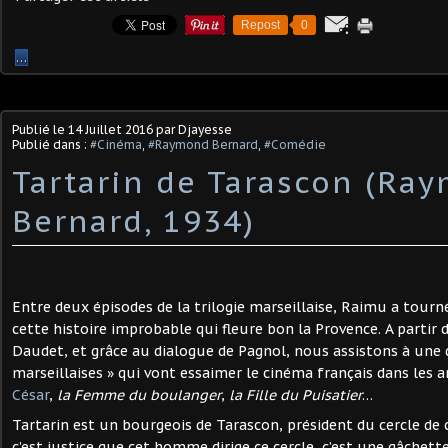
Repost
0
…
Publié le
14 Juillet 2016
par Djayesse
Publié dans :
#Cinéma
,
#Raymond Bernard
,
#Comédie
Tartarin de Tarascon (Ra
Bernard, 1934)
Entre deux épisodes de la trilogie marseillaise, Raimu a tou
cette histoire improbable qui fleure bon la Provence. A partir 
Daudet, et grâce au dialogue de Pagnol, nous assistons à une d
marseillaises » qui vont essaimer le cinéma français dans les 
César
,
la Femme du boulanger
,
la Fille du Puisatier
…
Tartarin est un bourgeois de Tarascon, président du cercle de c
c’est justice que cet homme dirige ce cercle, c’est une gâche