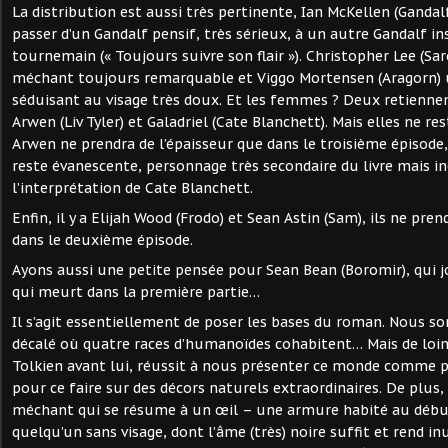
La distribution est aussi très pertinente, Ian McKellen (Gandalf)
passer d’un Gandalf pensif, très sérieux, à un autre Gandalf i
tournemain (« Toujours suivre son flair »). Christopher Lee (S
méchant toujours remarquable et Viggo Mortensen (Aragorn) u
séduisant au visage très doux. Et les femmes ? Deux retiennen
Arwen (Liv Tyler) et Galadriel (Cate Blanchett). Mais elles ne re
Arwen ne prendra de l’épaisseur que dans le troisième épisode, 
reste évanescente, personnage très secondaire du livre mais in
l’interprétation de Cate Blanchett.
Enfin, il y a Elijah Wood (Frodo) et Sean Astin (Sam), ils ne pre
dans le deuxième épisode.
Ayons aussi une petite pensée pour Sean Bean (Boromir), qui 
qui meurt dans la première partie…
Il s’agit essentiellement de poser les bases du roman. Nous
décalé où quatre races d’humanoïdes cohabitent… Mais de loi
Tolkien avant lui, réussit à nous présenter ce monde comme pl
pour ce faire sur des décors naturels extraordinaires. De plus
méchant qui se résume à un œil – une armure habité au débu
quelqu’un sans visage, dont l’âme (très) noire suffit et rend in