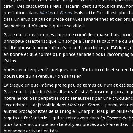
tirer… Des casquettes ! Mais Tartarin, c’est surtout Raimu, fo
prestations dans
Marius
et
Fanny
. Mais cette fois, il est plus 
c’est un érudit à qui on prête des vues sahariennes et des proje
Sachant qu’il n’a jamais quitté sa ville !
Parce que nous sommes dans une comédie « marseillaise » où l
principale caractéristique. On songe à l’air de la calomnie du Ba
petite phrase à propos d’un éventuel courrier reçu d’Afrique, o
en bonne et due forme d’un prince saharien pour l’accompagner
l’Atlas.
Après avoir tergiversé quelques mois, Tartarin cède et se rend e
poursuite d’un éventuel lion saharien.
La traque en elle-même prend peu de temps du film et est sec
Parce que le plaisir réside ailleurs. C’est à Tarascon qu’on a le p
notre héros. Ses péripéties sont rehaussées par une truculen
secondaires – déjà visible dans
Marius
et
Fanny
– parmi lesquel
autres protagonistes de la trilogie : Charpin, Maupi et Millie-
ragots et forfanterie – qui se retrouvera dans
La Femme du b
plus tard – accumule les stéréotypes prêtés aux Marseillais : l
mensonge arrivant en tête.