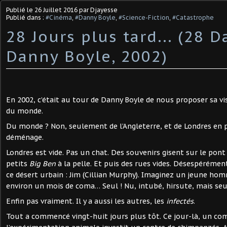
Publié le
26 Juillet 2016
par Djayesse
Publié dans :
#Cinéma
,
#Danny Boyle
,
#Science-Fiction
,
#Catastrophe
28 Jours plus tard... (28 D
Danny Boyle, 2002)
En 2002, c’était au tour de Danny Boyle de nous proposer sa v
du monde.
Du monde ? Non, seulement de l’Angleterre, et de Londres en par
déménage.
Londres est vide. Pas un chat. Des souvenirs gisent sur le pont
petits
Big Ben
à la pelle. Et puis des rues vides. Désespérément
ce désert urbain : Jim (Cillian Murphy). Imaginez un jeune hom
environ un mois de coma… Seul ! Nu, intubé, hirsute, mais se
Enfin pas vraiment. Il y a aussi les autres, les
infectés
.
Tout a commencé vingt-huit jours plus tôt. Ce jour-là, un c