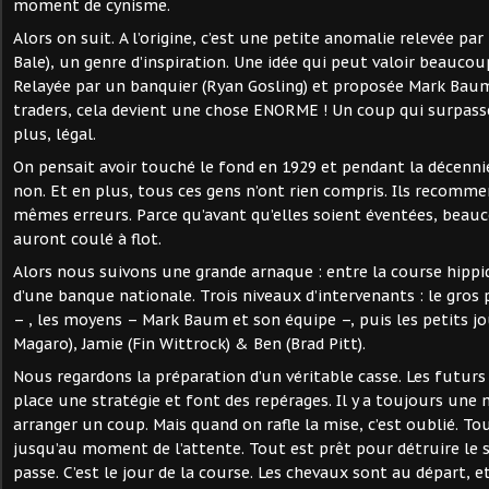
moment de cynisme.
Alors on suit. A l’origine, c’est une petite anomalie relevée par
Bale), un genre d’inspiration. Une idée qui peut valoir beauc
Relayée par un banquier (Ryan Gosling) et proposée Mark Baum 
traders, cela devient une chose ENORME ! Un coup qui surpasse
plus, légal.
On pensait avoir touché le fond en 1929 et pendant la décennie 
non. Et en plus, tous ces gens n’ont rien compris. Ils recomm
mêmes erreurs. Parce qu’avant qu’elles soient éventées, beauc
auront coulé à flot.
Alors nous suivons une grande arnaque : entre la course hippi
d’une banque nationale. Trois niveaux d’intervenants : le gros
– , les moyens – Mark Baum et son équipe –, puis les petits jo
Magaro), Jamie (Fin Wittrock) & Ben (Brad Pitt).
Nous regardons la préparation d’un véritable casse. Les futur
place une stratégie et font des repérages. Il y a toujours une
arranger un coup. Mais quand on rafle la mise, c’est oublié. To
jusqu’au moment de l’attente. Tout est prêt pour détruire le s
passe. C’est le jour de la course. Les chevaux sont au départ, 