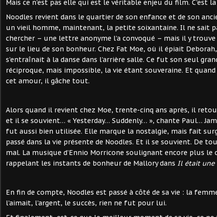
Mais ce n’est pas elle qui est le véritable enjeu du film. C’est la
Noodles revient dans le quartier de son enfance et de son ancie
un vieil homme, maintenant, la petite soixantaine. Il ne sait pa
chercher – une lettre anonyme l’a convoqué – mais il y trouve 
sur le lieu de son bonheur. Chez Fat Moe, où il épiait Deborah
s’entraînait à la danse dans l’arrière salle. Ce fut son seul g
réciproque, mais impossible, la vie étant souveraine. Et quand 
cet amour, il gâche tout.
Alors quand il revient chez Moe, trente-cinq ans après, il retour
et il se souvient… « Yesterday… Suddenly… », chante Paul… Ja
fut aussi bien utilisée. Elle marque la nostalgie, mais fait su
passé dans la vie présente de Noodles. Et il se souvient. De t
mal. La musique d’Ennio Morricone soulignant encore plus le 
rappelant les instants de bonheur de Mallory dans
Il était une
En fin de compte, Noodles est passé à côté de sa vie : la femme
l’aimait, l’argent, le succès, rien ne fut pour lui.