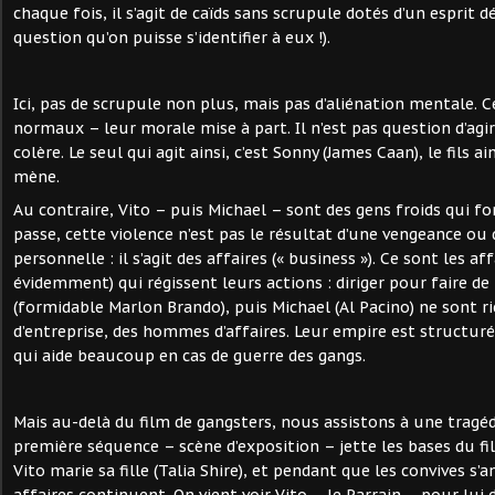
chaque fois, il s’agit de caïds sans scrupule dotés d’un esprit dé
question qu’on puisse s’identifier à eux !).
Ici, pas de scrupule non plus, mais pas d’aliénation mentale. 
normaux – leur morale mise à part. Il n’est pas question d’agir
colère. Le seul qui agit ainsi, c’est Sonny (James Caan), le fils ai
mène.
Au contraire, Vito – puis Michael – sont des gens froids qui fon
passe, cette violence n’est pas le résultat d’une vengeance ou
personnelle : il s’agit des affaires (« business »). Ce sont les aff
évidemment) qui régissent leurs actions : diriger pour faire de 
(formidable Marlon Brando), puis Michael (Al Pacino) ne sont r
d’entreprise, des hommes d’affaires. Leur empire est structu
qui aide beaucoup en cas de guerre des gangs.
Mais au-delà du film de gangsters, nous assistons à une tragéd
première séquence – scène d’exposition – jette les bases du fi
Vito marie sa fille (Talia Shire), et pendant que les convives s
affaires continuent. On vient voir Vito – le Parrain – pour lui