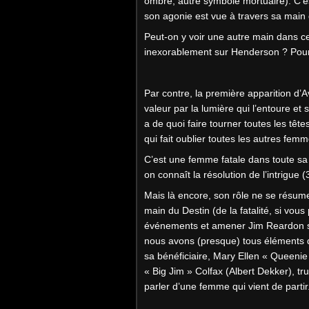
ombre, autre symbole mortuaire). C’es
son agonie est vue à travers sa main q
Peut-on y voir une autre main dans cett
inexorablement sur Henderson ? Po
Par contre, la première apparition d’A
valeur par la lumière qui l’entoure et
a de quoi faire tourner toutes les têt
qui fait oublier toutes les autres femm
C’est une femme fatale dans toute sa
on connaît la résolution de l’intrigue (
Mais là encore, son rôle ne se résume 
main du Destin (de la fatalité, si vous p
événements et amener Jim Reardon su
nous avons (presque) tous éléments 
sa bénéficiaire, Mary Ellen « Queeni
« Big Jim » Colfax (Albert Dekker), t
parler d’une femme qui vient de partir