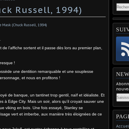
ck Russell, 1994)
SUI
.
ut de l’affiche sortent et il passe dès lors au premier plan,
presque !
 possède une dentition remarquable et une souplesse
NEW
personnage, et nous en profitons !
Abonne
nouvea
yé de banque, un tantinet trop gentil, naïf et idéaliste. Et
Email
s à Edge City. Mais un soir, alors qu’il croyait sauver une
ue viking en bois. Une fois essayé, Stanley se
sage vert et imberbe, aux manière très éloignées de ce
PAG
Accuei
e pour Jekyll, cet avatar échappe à tous contrôles et