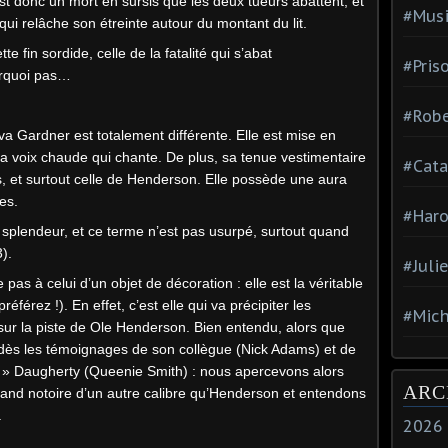
t donc un mort en sursis que les deux tueurs abattent, et
#Mus
ui relâche son étreinte autour du montant du lit.
e fin sordide, celle de la fatalité qui s’abat
#Pris
urquoi pas…
#Robe
va Gardner est totalement différente. Elle est mise en
 sa voix chaude qui chante. De plus, sa tenue vestimentaire
#Cata
es, et surtout celle de Henderson. Elle possède une aura
es.
#Haro
 splendeur, et ce terme n’est pas usurpé, surtout quand
3).
#Juli
pas à celui d’un objet de décoration : elle est la véritable
référez !). En effet, c’est elle qui va précipiter les
#Mich
r la piste de Ole Henderson. Bien entendu, alors que
dès les témoignages de son collègue (Nick Adams) et de
e » Daugherty (Queenie Smith) : nous apercevons alors
ARC
ruand notoire d’un autre calibre qu’Henderson et entendons
.
2026