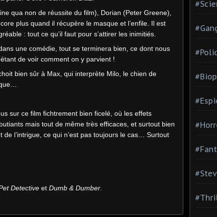
#Scie
ine qua non de réussite du film), Dorian (Peter Greene),
ore plus quand il récupère le masque et l’enfile. Il est
#Gang
ble : tout ce qu’il faut pour s’attirer les inimitiés.
ns une comédie, tout se terminera bien, ce dont nous
#Poli
étant de voir comment on y parvient !
hoit bien sûr à Max, qui interprète Milo, le chien de
#Biop
asque…
#Esp
ous sur ce film fichtrement bien ficelé, où les effets
tiants mais tout de même très efficaces, et surtout bien
#Horr
êt de l’intrigue, ce qui n’est pas toujours le cas… Surtout
#Fant
#Stev
Pet Detective
et
Dumb & Dumber
.
#Thri