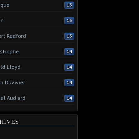
ique
15
on
15
rt Redford
15
strophe
14
ld Lloyd
14
en Duvivier
14
el Audiard
14
HIVES