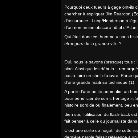
Pourquoi deux tueurs à gage ont-ils d
chercher à expliquer Jim Reardon (Ed
d’assurance : Lung/Henderson a lég
d’un non moins obscure hôtel d’Atlanti
Qui était donc cet homme « sans hist
étrangers
de la grande ville ?
Oui, nous le savons (presque) tous : i
plan. Ainsi que les débuts – remarqués
pas à faire un chef-d’œuvre. Parce qu
d’une grande maîtrise technique (1).
A partir d’une petite anomalie, un ho
pour bénéficier de son « héritage »,
histoire sordide où finalement, peu e
Bien sûr, l’utilisation du flash-back e
fait penser à celle du journaliste dan
C’est une sorte de négatif de cette r
dernière parole faisait référence à un dé