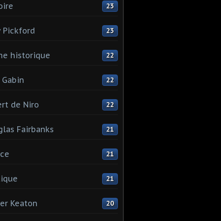
oire
23
 Pickford
23
e historique
22
 Gabin
22
rt de Niro
22
las Fairbanks
21
ice
21
tique
21
er Keaton
20