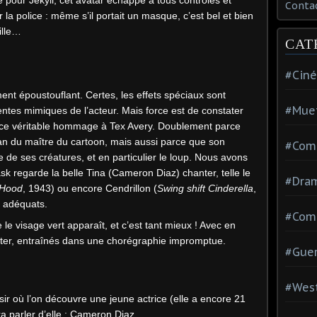
Conta
la police : même s’il portait un masque, c’est bel et bien
aille…
CAT
#Cin
nt époustouflant. Certes, les effets spéciaux sont
#Mue
entes mimiques de l’acteur. Mais force est de constater
tant ce véritable hommage à Tex Avery. Doublement parce
fan du maître du cartoon, mais aussi parce que son
#Com
e ses créatures, et en particulier le loup. Nous avons
ask regarde la belle Tina (Cameron Diaz) chanter, telle le
#Dra
 Hood
, 1943) ou encore Cendrillon (
Swing shift Cinderella
,
s adéquats.
#Com
le visage vert apparaît, et c’est tant mieux ! Avec en
rrêter, entraînés dans une chorégraphie impromptue.
#Guer
#Wes
sir où l’on découvre une jeune actrice (elle a encore 21
ra parler d’elle : Cameron Diaz.