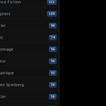
nce-Fiction
111
sters
105
cier
90
ic
74
ionnage
56
eur
56
astique
52
en Spielberg
36
ller
36