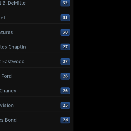
l B. DeMille
33
el
31
tures
30
les Chaplin
27
t Eastwood
27
 Ford
26
 Chaney
26
vision
25
es Bond
24