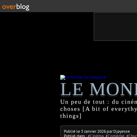
LE MON
Un peu de tout : du ciném
choses [A bit of everythy
things]
Publié le
3 Janvier 2026
par Djayesse
Publié dans :
#Cinéma
,
#Comédie
,
#Chuc