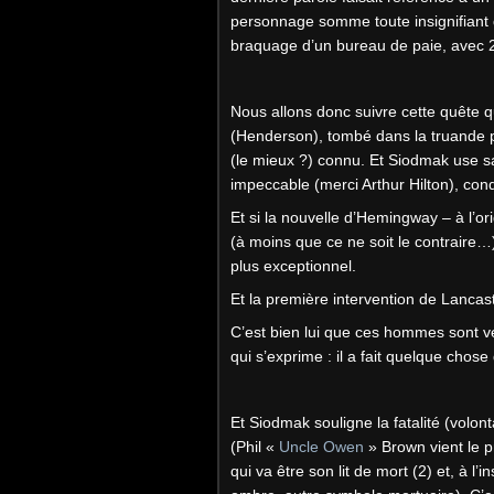
personnage somme toute insignifiant
braquage d’un bureau de paie, avec 2
Nous allons donc suivre cette quête qu
(Henderson), tombé dans la truande par
(le mieux ?) connu. Et Siodmak use 
impeccable (merci Arthur Hilton), con
Et si la nouvelle d’Hemingway – à l’or
(à moins que ce ne soit le contraire…)
plus exceptionnel.
Et la première intervention de Lancast
C’est bien lui que ces hommes sont ve
qui s’exprime : il a fait quelque chose
Et Siodmak souligne la fatalité (volo
(Phil «
Uncle Owen
» Brown vient le pr
qui va être son lit de mort (2) et, à l