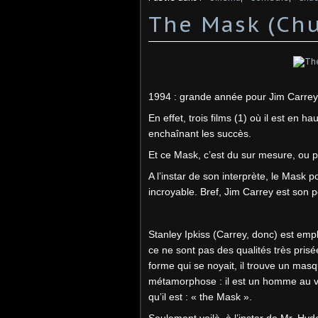
The Mask (Chu
1994 : grande année pour Jim Carrey
En effet, trois films (1) où il est en ha
enchaînant les succès.
Et ce Mask, c’est du sur mesure, ou 
A l’instar de son interprète, le Mask
incroyable. Bref, Jim Carrey est son 
Stanley Ipkiss (Carrey, donc) est emplo
ce ne sont pas des qualités très prisée
forme qui se noyait, il trouve un masq
métamorphose : il est un homme au vi
qu’il est : « the Mask ».
Seulement voilà, à l’instar de Mr. Hyd