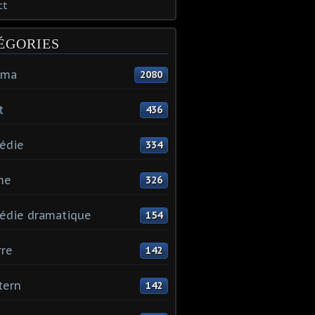
ct
ÉGORIES
éma
2080
t
436
édie
334
me
326
édie dramatique
154
re
142
tern
142