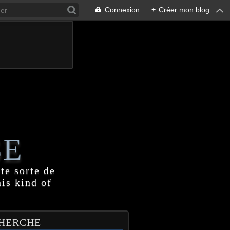
Connexion
+
Créer mon blog
SE
te sorte de
his kind of
HERCHE