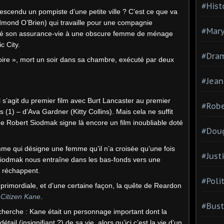
#Hist
escendu un pompiste d’une petite ville ? C’est ce que va
mond O’Brien) qui travaille pour une compagnie
#Mary
ué son assurance-vie à une obscure femme de ménage
c City.
#Dram
oire », mort un soir dans sa chambre, exécuté par deux
#Jean
l s’agit du premier film avec Burt Lancaster au premier
#Robe
 (1) – d’Ava Gardner (Kitty Collins). Mais cela ne suffit
e Robert Siodmak signe là encore un film inoubliable doté
#Doug
mme qui désigne une femme qu’il n’a croisée qu’une fois
#Just
 Siodmak nous entraîne dans les bas-fonds vers une
n réchappent.
#Poli
st primordiale, et d’une certaine façon, la quête de Reardon
s
Citizen Kane
.
#Bust
echerche : Kane était un personnage important dont la
tail (insignifiant ?) de sa vie, alors qu’ici c’est la vie d’un