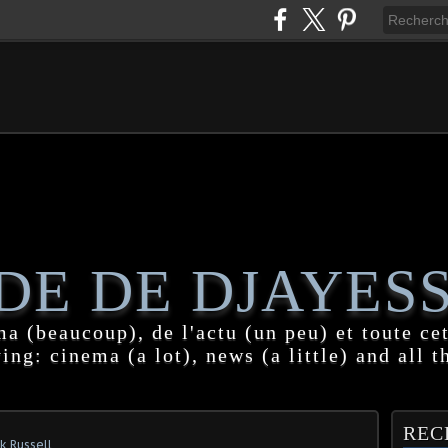
DE DE DJAYES
a (beaucoup), de l'actu (un peu) et toute cet
ing: cinema (a lot), news (a little) and all t
REC
k Russell