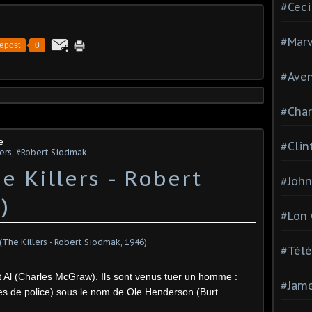
#Ceci
#Marv
epost
0
#Aven
#Char
e
#Clin
ers
,
#Robert Siodmak
e Killers - Robert
#John
)
#Lon
#Télé
t Al (Charles McGraw). Ils sont venus tuer un homme :
#Jam
ces de police) sous le nom de Ole Henderson (Burt