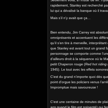
rapidement, Stanley est recherché par 
lui qui a dévalisé la banque où il trav
Mais s’il n’y avait que ça…
Bien entendu, Jim Carrey est absolume
omniprésents et accentuent les différ
qu’il s’en tire à merveille, interpré
que Stanley est avant tout un grand 
personnage se comporte comme l’une d
d’ailleurs droit à la séquence où le M
petit Chaperon rouge (
Red hot riding
1945). Le tout avec les effets sonore
C’est du grand n’importe quoi dès que 
point d’orgue les policiers venus l’a
Impromptue mais savoureuse !
C’est une centaine de minutes de plai
ans quand le film est présenté) qui fe