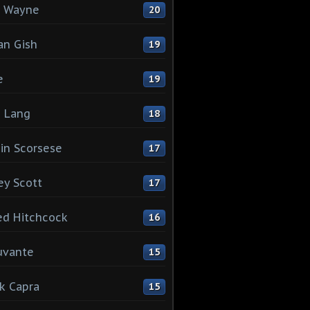
n Wayne
20
ian Gish
19
e
19
z Lang
18
in Scorsese
17
ey Scott
17
ed Hitchcock
16
uvante
15
k Capra
15