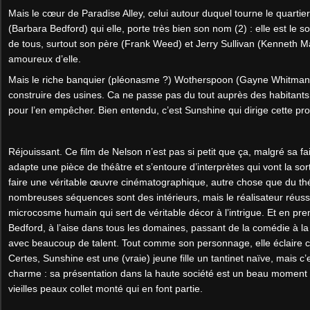
Mais le cœur de Paradise Alley, celui autour duquel tourne le quartie
(Barbara Bedford) qui elle, porte très bien son nom (2) : elle est le solei
de tous, surtout son père (Frank Weed) et Jerry Sullivan (Kenneth M
amoureux d’elle.
Mais le riche banquier (pléonasme ?) Wotherspoon (Gayne Whitman) v
construire des usines. Ca ne passe pas du tout auprès des habitants
pour l’en empêcher. Bien entendu, c’est Sunshine qui dirige cette pro
Réjouissant. Ce film de Nelson n’est pas si petit que ça, malgré sa fai
adapte une pièce de théâtre et s’entoure d’interprètes qui vont la sor
faire une véritable œuvre cinématographique, autre chose que du théâ
nombreuses séquences sont des intérieurs, mais le réalisateur réussi
microcosme humain qui sert de véritable décor à l’intrigue. Et en prem
Bedford, à l’aise dans tous les domaines, passant de la comédie à la
avec beaucoup de talent. Tout comme son personnage, elle éclaire ce
Certes, Sunshine est une (vraie) jeune fille un tantinet naïve, mais c’e
charme : sa présentation dans la haute société est un beau moment 
vieilles peaux collet monté qui en font partie.