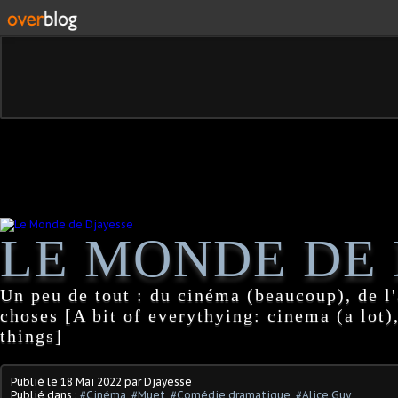
LE MONDE DE 
Un peu de tout : du cinéma (beaucoup), de l'
choses [A bit of everythying: cinema (a lot),
things]
Publié le
18 Mai 2022
par Djayesse
Publié dans :
#Cinéma
,
#Muet
,
#Comédie dramatique
,
#Alice Guy