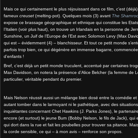
Mais ce qui certainement le plus réjouissant dans ce film, c’est (déjà) 
fameux
creuset
(melting-pot). Quelques mois (3) avant
The Shamroc
expose ce brassage géographique et ethnique qui constitue les Etat
l’Italien (voir plus haut), on trouve un Irlandais en la personne de Jer
Sunshine, un Juif de l’Europe de l’Est avec Solomon Levy (Max Dav
qui est – évidemment (4) – blanchisseur. Et tout ce petit monde s’ent
parfois trop bien, ce qui dégénère en immense bagarre, commencée 
d’enfants !
Bref, c’est déjà un petit monde truculent, accentué par certaines trog
Max Davidson, on notera la présence d’Alice Belcher (la femme de Lev
particulier, véritable pendant du premier.
Mais Nelson réussit aussi un mélange bien dosé entre la comédie et 
autant tomber dans le larmoyant ni le pathétique, avec des situation
inquiétantes concernant Chet Hawkins (J. Parks Jones), le partenai
encore (et surtout) le jeune Bum (Bobby Nelson, le fils de Jack), qu
qui dort dans la rue et fait les poubelles pour trouver sa pitance. Mai
la corde sensible, ce qui – à mon avis – renforce son propos.