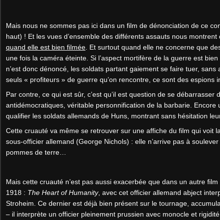
Mais nous ne sommes pas ici dans un film de dénonciation de ce confli
haut) ! Et les vues d’ensemble des différents assauts nous montrent 
quand elle est bien filmée
. Et surtout quand elle ne concerne que des
une fois la caméra éteinte. Si l’aspect mortifère de la guerre est bi
n’est donc dénoncé, les soldats partant gaiement se faire tuer, sans 
seuls « profiteurs » de guerre qu’on rencontre, ce sont des espions in
Par contre, ce qui est sûr, c’est qu’il est question de se débarrasse
antidémocratiques, véritable personnification de la barbarie. Encore 
qualifier les soldats allemands de Huns, montrant sans hésitation leu
Cette cruauté va même se retrouver sur une affiche du film qui voit la
sous-officier allemand (George Nichols) : elle n’arrive pas à souleve
pommes de terre…
Mais cette cruauté n’est pas aussi exacerbée que dans un autre fi
1918 :
The Heart of Humanity
, avec cet officier allemand abject inte
Stroheim. Ce dernier est déjà bien présent sur le tournage, accumula
– il interprète un officier pleinement prussien avec monocle et rigidité