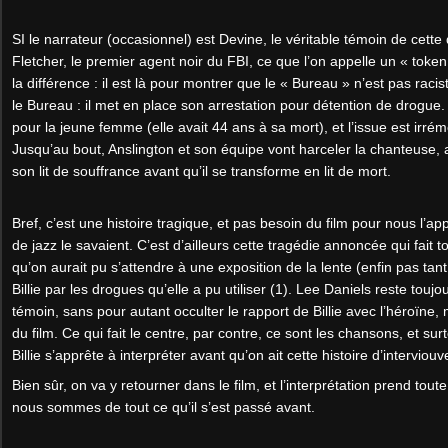
SI le narrateur (occasionnel) est Devine, le véritable témoin de cett
Fletcher, le premier agent noir du FBI, ce que l’on appelle un « tok
la différence : il est là pour montrer que le « Bureau » n’est pas raci
le Bureau : il met en place son arrestation pour détention de drogue. 
pour la jeune femme (elle avait 44 ans à sa mort), et l’issue est irré
Jusqu’au bout, Anslington et son équipe vont harceler la chanteuse, al
son lit de souffrance avant qu’il se transforme en lit de mort.
Bref, c’est une histoire tragique, et pas besoin du film pour nous l’a
de jazz le savaient. C’est d’ailleurs cette tragédie annoncée qui fait tou
qu’on aurait pu s’attendre à une exposition de la lente (enfin pas tan
Billie par les drogues qu’elle a pu utiliser (1). Lee Daniels reste touj
témoin, sans pour autant occulter le rapport de Billie avec l’héroïne, 
du film. Ce qui fait le centre, par contre, ce sont les chansons, et sur
Billie s’apprête à interpréter avant qu’on ait cette histoire d’interviouv
Bien sûr, on va y retourner dans le film, et l’interprétation prend tout
nous sommes de tout ce qu’il s’est passé avant.