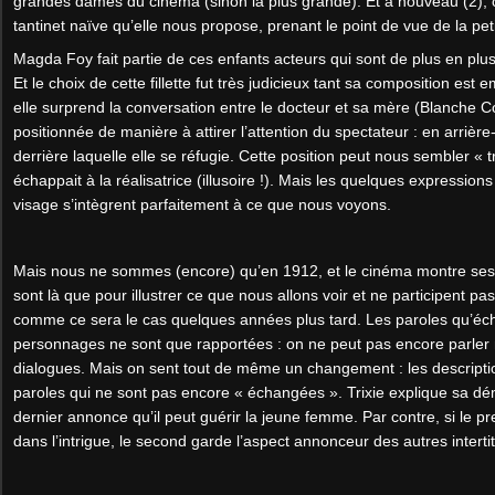
grandes dames du cinéma (sinon la plus grande). Et à nouveau (2), c
tantinet naïve qu’elle nous propose, prenant le point de vue de la petit
Magda Foy fait partie de ces enfants acteurs qui sont de plus en pl
Et le choix de cette fillette fut très judicieux tant sa composition est
elle surprend la conversation entre le docteur et sa mère (Blanche Co
positionnée de manière à attirer l’attention du spectateur : en arrière
derrière laquelle elle se réfugie. Cette position peut nous sembler « 
échappait à la réalisatrice (illusoire !). Mais les quelques expression
visage s’intègrent parfaitement à ce que nous voyons.
Mais nous ne sommes (encore) qu’en 1912, et le cinéma montre ses lim
sont là que pour illustrer ce que nous allons voir et ne participent pa
comme ce sera le cas quelques années plus tard. Les paroles qu’éch
personnages ne sont que rapportées : on ne peut pas encore parler
dialogues. Mais on sent tout de même un changement : les descriptio
paroles qui ne sont pas encore « échangées ». Trixie explique sa d
dernier annonce qu’il peut guérir la jeune femme. Par contre, si le p
dans l’intrigue, le second garde l’aspect annonceur des autres intertit