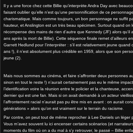
Il y a une force chez cette Billie qu’interprète Andra Day avec beauc
faisant oublier qu’elle n’est qu’une personnification de ce personna
charismatique. Mais comme toujours, un bon personnage ne suffit pas
hauteur, et Anslington est un très beau spécimen. Surtout quand on l
récompense des mains de rien d’autre que Kennedy (JF) alors qu’il a 
ans après la mort de Billie). Cette séquence finale remet d’ailleurs 
Garrett Hedlund pour l’interpréter : s’il est relativement jeune quan
ans !), il n’est absolument plus crédible en 1959, alors que son per
jeune (2).
Mais nous sommes au cinéma, et faire s’affronter deux personnes aus
sinon en tout le reste !) n’aurait certainement pas eu le même impact
l’identification voire la réunion entre le policier et la chanteuse, ac
dernier qui est une fan. Mais si on avait demandé à un acteur vieillis
l’affrontement racial n’aurait pas pu être mis en avant : on aurait conc
générations » alors qu’on est vraiment sur le terrain du racisme.
Par contre, on peut tout de même reprocher à Lee Daniels un léger p
Vous m’avez souvent lu ici encenser certains scénarios (et narrateurs)
moments du film où on a du mal à s’y retrouver, le passé – Billie enf