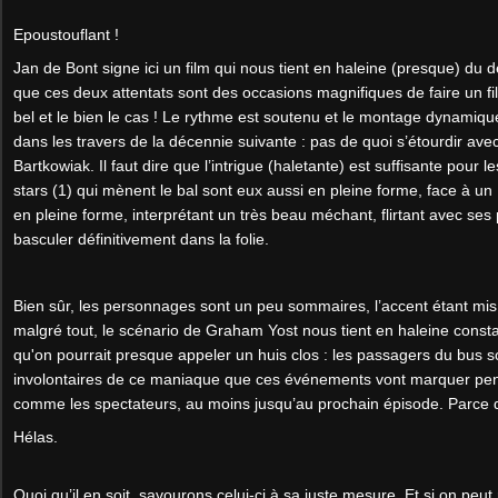
Epoustouflant !
Jan de Bont signe ici un film qui nous tient en haleine (presque) du débu
que ces deux attentats sont des occasions magnifiques de faire un fil
bel et le bien le cas ! Le rythme est soutenu et le montage dynamiqu
dans les travers de la décennie suivante : pas de quoi s’étourdir ave
Bartkowiak. Il faut dire que l’intrigue (haletante) est suffisante pour 
stars (1) qui mènent le bal sont eux aussi en pleine forme, face à un
en pleine forme, interprétant un très beau méchant, flirtant avec ses
basculer définitivement dans la folie.
Bien sûr, les personnages sont un peu sommaires, l’accent étant mis 
malgré tout, le scénario de Graham Yost nous tient en haleine cons
qu'on pourrait presque appeler un huis clos : les passagers du bus so
involontaires de ce maniaque que ces événements vont marquer pe
comme les spectateurs, au moins jusqu’au prochain épisode. Parce qu
Hélas.
Quoi qu’il en soit, savourons celui-ci à sa juste mesure. Et si on peut