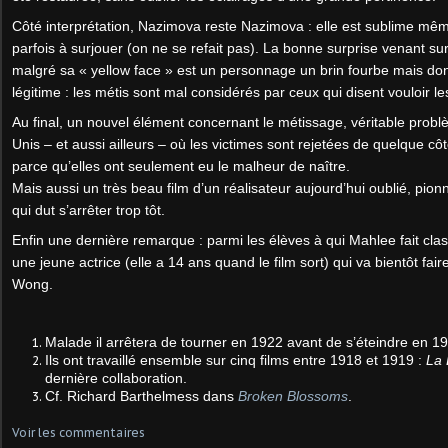
Côté interprétation, Nazimova reste Nazimova : elle est sublime mêm
parfois à surjouer (on ne se refait pas). La bonne surprise venant su
malgré sa « yellow face » est un personnage un brin fourbe mais don
légitime : les métis sont mal considérés par ceux qui disent vouloir le
Au final, un nouvel élément concernant le métissage, véritable problè
Unis – et aussi ailleurs – où les victimes sont rejetées de quelque côt
parce qu’elles ont seulement eu le malheur de naître.
Mais aussi un très beau film d’un réalisateur aujourd’hui oublié, pion
qui dut s’arrêter trop tôt.
Enfin une dernière remarque : parmi les élèves à qui Mahlee fait cla
une jeune actrice (elle a 14 ans quand le film sort) qui va bientôt fair
Wong.
Malade il arrêtera de tourner en 1922 avant de s’éteindre en 1
Ils ont travaillé ensemble sur cinq films entre 1918 et 1919 :
La 
dernière collaboration.
Cf. Richard Barthelmess dans
Broken Blossoms
.
Voir les commentaires