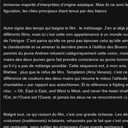
immense majorité d’interprètes d’origine asiatique. Mais ils ne sont là
figuration, les rôles principaux étant tenus par des blancs.
Autre signe des temps qui baigne le film : le métissage. J’en ai déjà p
différents films, mais ici c’est cette non appartenance à un monde ou
de l’intrigue. C’est parce qu’elle ne peut pas épouser celui qu’elle 
la clandestinité et va amener la dernière pierre à l’édifice des Boxer
parents du jeune Andrew refusent catégoriquement cette union, mais 
mains des deux jeunes gens fait prendre conscience au jeune homme q
qu’il n’y a pas de mélange possible. Cette séquence est, à mon avis, 
Mahlee : plus que le refus de Mrs. Templeton (Amy Veness), c’est ce 
différence de couleurs des deux mains qui résume le mieux l’attitude
charitables » par rapport aux autochtones. Et la référence à Kipling 
clou : « Oh,
East is East, and West is West, and never the twain shall 
l'Est, et l'Ouest est l'Ouest, et jamais les deux ne se rencontreront »)
Malgré tout, ce qui ressort du film, c’est une grande richesse. Les d
costumes (traditionnels) éclatants, rehaussés par le fait que c’est une
été restaurée, sans oublier les éclairages d’une grande pertinence.