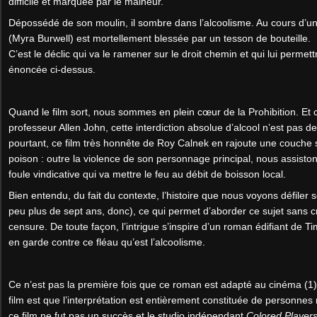
difficile et marquée par le malheur.
Dépossédé de son moulin, il sombre dans l’alcoolisme. Au cours d’une
(Myra Burwell) est mortellement blessée par un tesson de bouteille.
C’est le déclic qui va le ramener sur le droit chemin et qui lui permett
énoncée ci-dessus.
Quand le film sort, nous sommes en plein cœur de la Prohibition. Et
professeur Allen John, cette interdiction absolue d’alcool n’est pas de
pourtant, ce film très honnête de Roy Calnek en rajoute une couche 
poison : outre la violence de son personnage principal, nous assistons
foule vindicative qui va mettre le feu au débit de boisson local.
Bien entendu, du fait du contexte, l’histoire que nous voyons défiler 
peu plus de sept ans, donc), ce qui permet d’aborder ce sujet sans 
censure. De toute façon, l’intrigue s’inspire d’un roman édifiant de 
en garde contre ce fléau qu’est l’alcoolisme.
Ce n’est pas la première fois que ce roman est adapté au cinéma (1), 
film est que l’interprétation est entièrement constituée de personne
ce film ne fut pas un succès et le studio indépendant
Colored Players