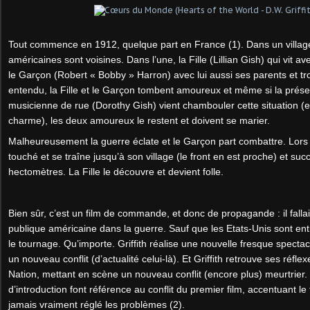
Tout commence en 1912, quelque part en France (1). Dans un village
américaines sont voisines. Dans l’une, la Fille (Lillian Gish) qui vit a
le Garçon (Robert « Bobby » Harron) avec lui aussi ses parents et troi
entendu, la Fille et le Garçon tombent amoureux et même si la prés
musicienne de rue (Dorothy Gish) vient chambouler cette situation (
charme), les deux amoureux le restent et doivent se marier.
Malheureusement la guerre éclate et le Garçon part combattre. Lors d
touché et se traîne jusqu’à son village (le front en est proche) et s
hectomètres. La Fille le découvre et devient folle.
Bien sûr, c’est un film de commande, et donc de propagande : il fallai
publique américaine dans la guerre. Sauf que les Etats-Unis sont ent
le tournage. Qu’importe. Griffith réalise une nouvelle fresque specta
un nouveau conflit (d’actualité celui-là). Et Griffith retrouve ses réf
Nation, mettant en scène un nouveau conflit (encore plus) meurtrier. D’
d’introduction font référence au conflit du premier film, accentuant le
jamais vraiment réglé les problèmes (2).