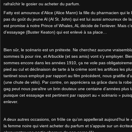
rafraîchir le gosier ou acheter du parfum.
Fatty est amoureux d’Alice (Alice Mann) la fille du pharmacien qui le 
pas du goût du jeune Al (Al St. John) qui est lui aussi amoureux de
est promise à notre Prince of Whales, AL décide de l’enlever. Mais c’e
d’essayage (Buster Keaton) qui est enlevé à sa place…
Bien sûr, le scénario est un prétexte. Ne cherchez aucune vraisembl
sommes là pour rire, et Arbuckle (et ses amis) vont s’y employer. B
sommes encore dans les années 1910, ça ne vole pas obligatoiremen
pied au cul et déclinaison de tarte à la crème sont les artifices les plu
tantinet sous employé par rapport au film précédent, nous gratifie d’
(une chute de vélo). Par contre, on appréciera sa grâce dans la rob
gag peut nous paraître un brin douteux une centaine d’années plus t
puisque cet essayage est pertinent par rapport au « scénario » puisque
enlever.
A deux autres occasions, on frôle ce qu’on appellerait aujourd’hui le 
la femme noire qui vient acheter du parfum et s’appuie sur un écriteau