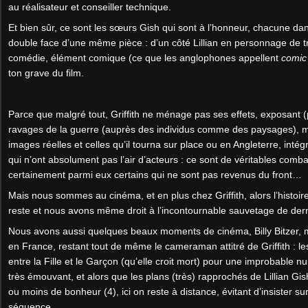
au réalisateur et conseiller technique.
Et bien sûr, ce sont les sœurs Gish qui sont à l’honneur, chacune dans
double face d’une même pièce : d’un côté Lillian en personnage de t
comédie, élément comique (ce que les anglophones appellent
comic 
ton grave du film.
Parce que malgré tout, Griffith ne ménage pas ses effets, exposant 
ravages de la guerre (auprès des individus comme des paysages), m
images réelles et celles qu’il tourna sur place ou en Angleterre, inté
qui n’ont absolument pas l’air d’acteurs : ce sont de véritables combatt
certainement parmi eux certains qui ne sont pas revenus du front…
Mais nous sommes au cinéma, et en plus chez Griffith, alors l’histoir
reste et nous avons même droit à l’incontournable sauvetage de der
Nous avons aussi quelques beaux moments de cinéma, Billy Bitzer, mê
en France, restant tout de même le cameraman attitré de Griffith : le
entre la Fille et le Garçon (qu’elle croit mort) pour une improbable 
très émouvant, et alors que les plans (très) rapprochés de Lillian Gi
ou moins de bonheur (4), ici on reste à distance, évitant d’insister su
séquence.