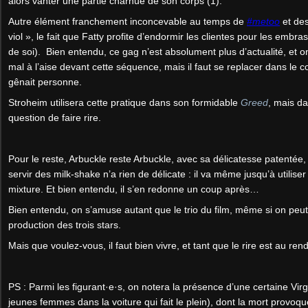
alors vanter une partie charnue de son corps (1).
Autre élément franchement inconcevable au temps de
#metoo
et des
viol », le fait que Fatty profite d’endormir les clientes pour les embra
de soi). Bien entendu, ce gag n’est absolument plus d’actualité, et 
mal à l’aise devant cette séquence, mais il faut se replacer dans le co
gênait personne.
Stroheim utilisera cette pratique dans son formidable
Greed
, mais da
question de faire rire.
Pour le reste, Arbuckle reste Arbuckle, avec sa délicatesse patentée
servir des milk-shake n’a rien de délicate : il va même jusqu’à utiliser
mixture. Et bien entendu, il s’en redonne un coup après…
Bien entendu, on s’amuse autant que le trio du film, même si on peut
production des trois stars.
Mais que voulez-vous, il faut bien vivre, et tant que le rire est au r
PS : Parmi les figurant·e·s, on notera la présence d’une certaine Vi
jeunes femmes dans la voiture qui fait le plein), dont la mort provoq